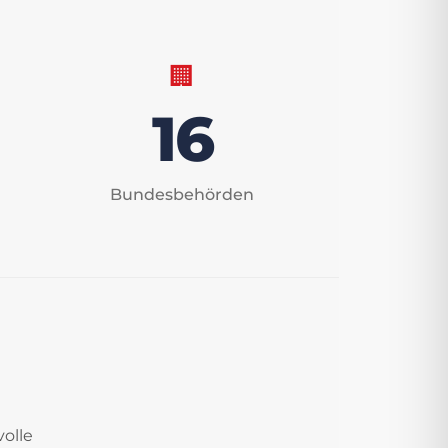
🏢
16
Bundesbehörden
volle