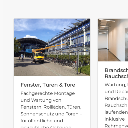
Brandsch
Rauchsc
Fenster, Türen & Tore
Wartung, 
und Repar
Fachgerechte Montage
Brandsch
und Wartung von
Rauchsch
Fenstern, Rollläden, Türen,
laufenden
Sonnenschutz und Toren –
inklusive
für öffentliche und
Rahmenve
gewerbliche Gebäude.