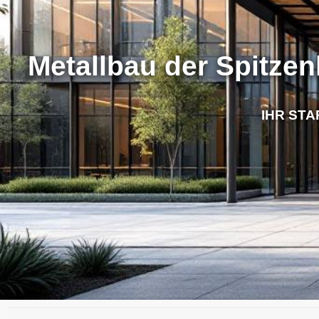
Metallbau der Spitzen
IHR STA