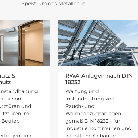
Spektrum des Metallbaus.
utz &
RWA-Anlagen nach DIN
hutz
18232
Instandhaltung
Wartung und
atur von
Instandhaltung von
utztüren und
Rauch- und
utztüren im
Wärmeabzugsanlagen
 Betrieb –
gemäß DIN 18232 – für
Industrie, Kommunen und
rträgen und
öffentliche Gebäude.