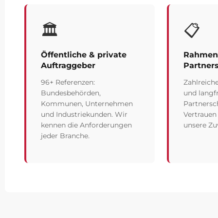
🏛️
📋
Öffentliche & private
Rahmenv
Auftraggeber
Partner
96+ Referenzen:
Zahlreich
Bundesbehörden,
und langfr
Kommunen, Unternehmen
Partnersc
und Industriekunden. Wir
Vertrauen
kennen die Anforderungen
unsere Zuv
jeder Branche.