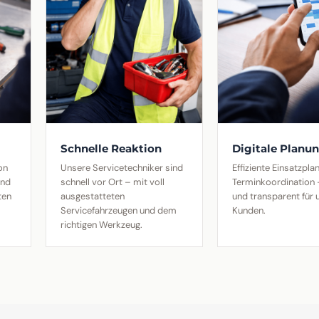
Schnelle Reaktion
Digitale Planu
on
Unsere Servicetechniker sind
Effiziente Einsatzpl
und
schnell vor Ort – mit voll
Terminkoordination –
ten
ausgestatteten
und transparent für 
Servicefahrzeugen und dem
Kunden.
richtigen Werkzeug.