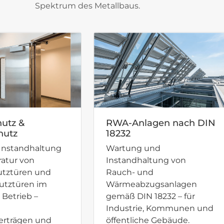
Spektrum des Metallbaus.
utz &
RWA-Anlagen nach DIN
hutz
18232
Instandhaltung
Wartung und
atur von
Instandhaltung von
utztüren und
Rauch- und
utztüren im
Wärmeabzugsanlagen
 Betrieb –
gemäß DIN 18232 – für
Industrie, Kommunen und
rträgen und
öffentliche Gebäude.