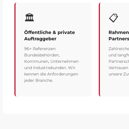
🏛️
📋
Öffentliche & private
Rahmenv
Auftraggeber
Partner
96+ Referenzen:
Zahlreich
Bundesbehörden,
und langfr
Kommunen, Unternehmen
Partnersc
und Industriekunden. Wir
Vertrauen
kennen die Anforderungen
unsere Zuv
jeder Branche.