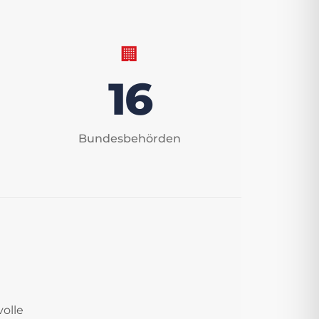
🏢
16
Bundesbehörden
volle