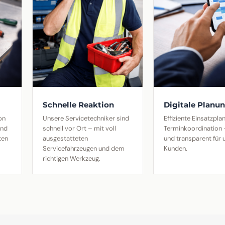
Schnelle Reaktion
Digitale Planu
on
Unsere Servicetechniker sind
Effiziente Einsatzpl
und
schnell vor Ort – mit voll
Terminkoordination –
ten
ausgestatteten
und transparent für 
Servicefahrzeugen und dem
Kunden.
richtigen Werkzeug.