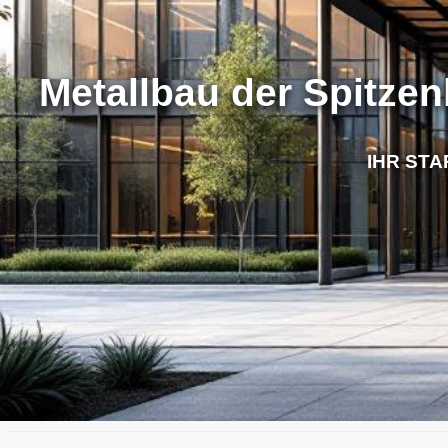
Metallbau der Spitzen
IHR STA