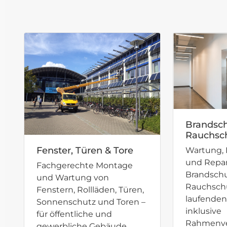
Brandsch
Rauchsc
Fenster, Türen & Tore
Wartung, 
und Repar
Fachgerechte Montage
Brandsch
und Wartung von
Rauchsch
Fenstern, Rollläden, Türen,
laufenden
Sonnenschutz und Toren –
inklusive
für öffentliche und
Rahmenve
gewerbliche Gebäude.