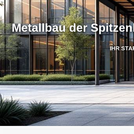
Metallbau der Spitzen
IHR STA