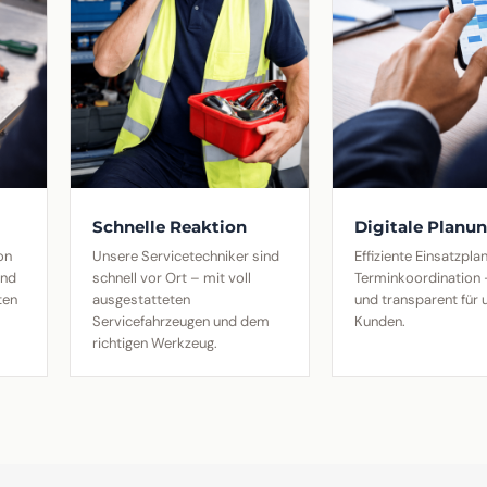
Schnelle Reaktion
Digitale Planu
on
Unsere Servicetechniker sind
Effiziente Einsatzpl
und
schnell vor Ort – mit voll
Terminkoordination –
ten
ausgestatteten
und transparent für 
Servicefahrzeugen und dem
Kunden.
richtigen Werkzeug.