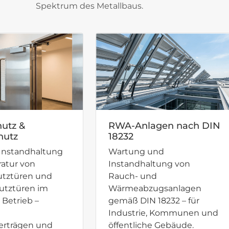
Spektrum des Metallbaus.
utz &
RWA-Anlagen nach DIN
hutz
18232
Instandhaltung
Wartung und
atur von
Instandhaltung von
utztüren und
Rauch- und
utztüren im
Wärmeabzugsanlagen
 Betrieb –
gemäß DIN 18232 – für
Industrie, Kommunen und
rträgen und
öffentliche Gebäude.