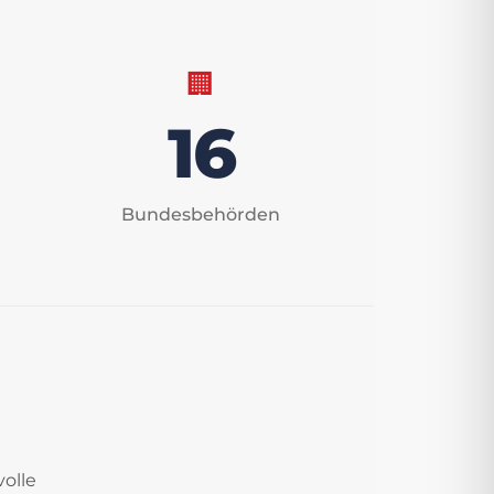
🏢
16
Bundesbehörden
volle