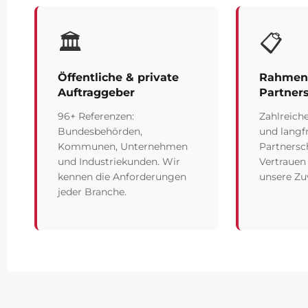
🏛️
📋
Öffentliche & private
Rahmenv
Auftraggeber
Partner
96+ Referenzen:
Zahlreich
Bundesbehörden,
und langfr
Kommunen, Unternehmen
Partnersc
und Industriekunden. Wir
Vertrauen
kennen die Anforderungen
unsere Zuv
jeder Branche.