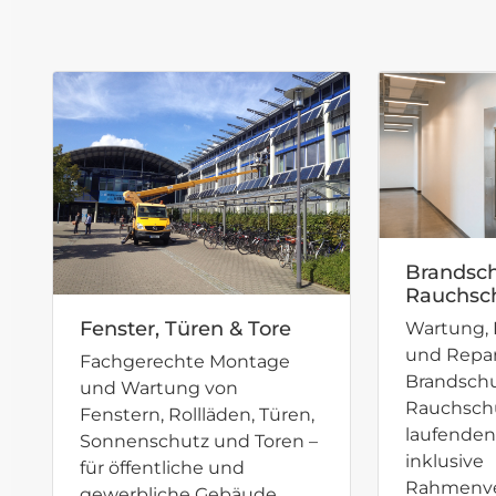
Brandsch
Rauchsc
Fenster, Türen & Tore
Wartung, 
und Repar
Fachgerechte Montage
Brandsch
und Wartung von
Rauchsch
Fenstern, Rollläden, Türen,
laufenden
Sonnenschutz und Toren –
inklusive
für öffentliche und
Rahmenve
gewerbliche Gebäude.