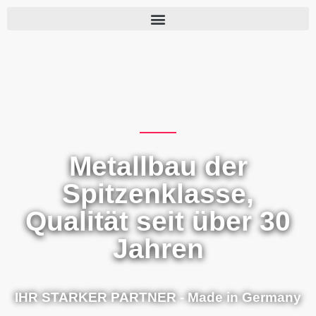
Metallbau der
Spitzenklasse,
Qualität seit über 30
Jahren
IHR STARKER PARTNER - Made in Germany